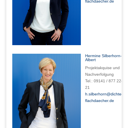
flachdaecher.de
Hermine Silberhorn-
Albert
Projektakquise und
Nachverfolgung
Tel.: 09141 / 877 22-
21
h.silberhorn@dichte-
flachdaecher.de