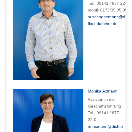
Tel.: 09141 / 877 22-0
mobil: 0173/95 95 052
st.schoenemann@dicht
flachdaecher.de
Monika Axmann
Assistentin der
Geschäftsführung
Tel.: 09141 / 877
22-0
m.axmann@dichte-